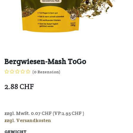
Bergwiesen-Mash ToGo
(0 Rezension)
2.88
CHF
4250006304756
zzgl. MwSt.
0.07
CHF (VP:
2.95
CHF )
zzgl. Versandkosten
GEWICHT