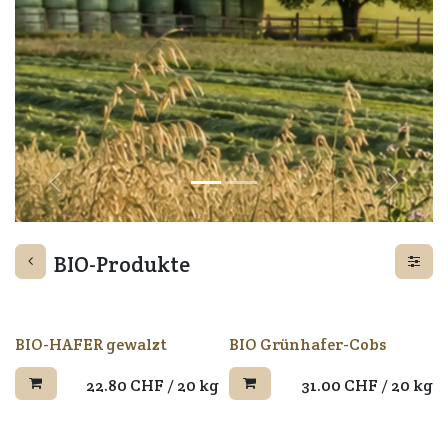
Zurück
Weiter
BIO-Produkte
BIO-HAFER gewalzt
BIO Grünhafer-Cobs
22.80
CHF
/
20 kg
31.00
CHF
/
20 kg