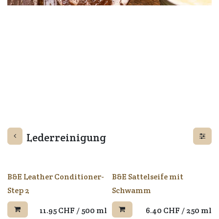
Lederreinigung
B&E Leather Conditioner-
B&E Sattelseife mit
Step 2
Schwamm
11.95
CHF
/
500 ml
6.40
CHF
/
250 ml