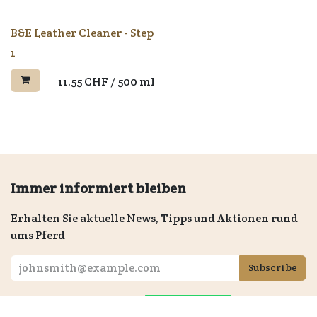
B&E Leather Cleaner - Step
1
11.55
CHF
/
500 ml
Immer informiert bleiben
Erhalten Sie aktuelle News, Tipps und Aktionen rund
ums Pferd
Subscribe
+41 (0)32 636 30 86