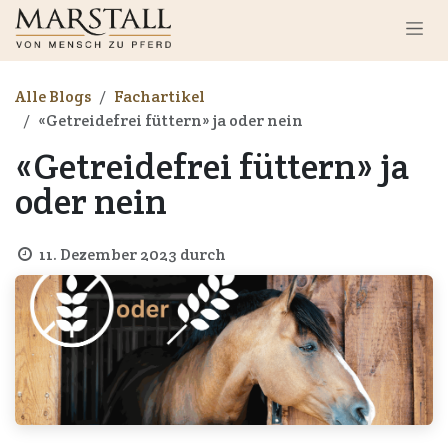
Zum Inhalt springen
Alle Blogs
Fachartikel
«Getreidefrei füttern» ja oder nein
«Getreidefrei füttern» ja
oder nein
11. Dezember 2023
durch