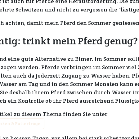
 ist auch für Pferde eine Herausforderung. Die 
mehrte Schwitzen und nicht zu vergessen die "lästi
ch achten, damit mein Pferd den Sommer geniessen
htig: trinkt mein Pferd genug?
nd eine gute Alternative zu Eimer. Im Sommer soll
zogen werden. Pferde verbringen im Sommer viel Z
lten auch da jederzeit Zugang zu Wasser haben. Pf
r Wasser am Tag und in den Sommer Monaten kann 
 Sie deshalb ihrem Pferd zwischen durch Wasser im
ch ein Kontrolle ob ihr Pferd ausreichend Flüssigke
rtikel zu diesem Thema finden Sie unter
änken & Futtertröge
d an heissen Tagen, vor allem bei stark schwitzende