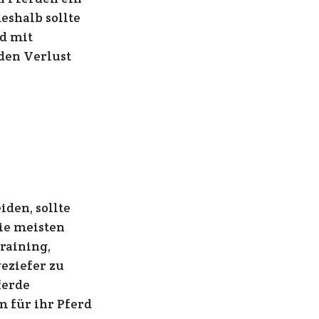
deshalb sollte
d mit
den Verlust
den, sollte
ie meisten
raining,
geziefer zu
ferde
 für ihr Pferd