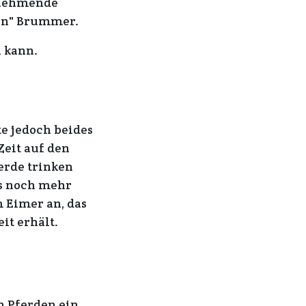
zunehmende
gen" Brummer.
 kann.
te jedoch beides
eit auf den
erde trinken
es noch mehr
 Eimer an, das
it erhält.
n Pferden ein