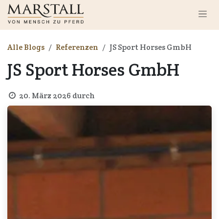
Zum Inhalt springen
Alle Blogs
Referenzen
JS Sport Horses GmbH
JS Sport Horses GmbH
20. März 2026
durch