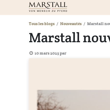
Se rendre au contenu
Boutique
Nouveaut
Tous les blogs
Nouveautés
Marstall nou
Marstall nouv
10 mars 2025
par