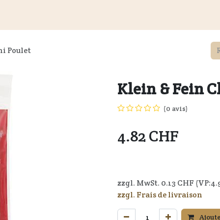
és
Informations aux clients
Revendeurs
Documents
du
ni Poulet
Klein & Fein C
(0 avis)
4.82
CHF
7611226017425
zzgl. MwSt.
0.13
CHF (VP:
4.
zzgl. Frais de livraison
Ajoute