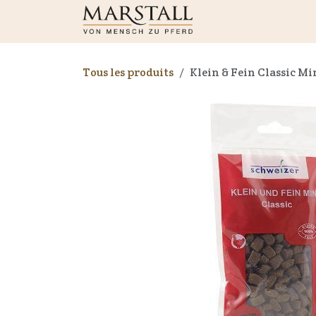
Se rendre au contenu
Boutique
Nouveaut
Tous les produits
Klein & Fein Classic Mi