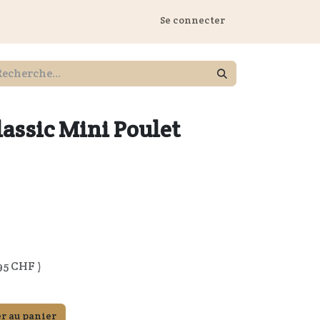
 Marstall
Se connecter
lassic Mini Poulet
95
CHF )
r au panier