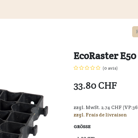
és
Informations aux clients
Revendeurs
Documents
du
EcoRaster E50
(0 avis)
33.80
CHF
zzgl. MwSt.
2.74
CHF (VP:
36
zzgl. Frais de livraison
GRÖSSE