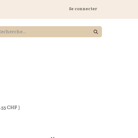
 Marstall
Se connecter
.55
CHF )