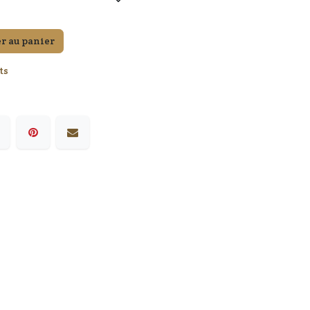
r au panier
ts