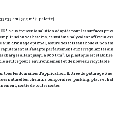
 33x33 cm) 57,2 m² (1 palette)
ER®, vous trouvez la solution adaptée pour les surfaces pr
emplir selon vos besoins, ce système polyvalent offre un exc
âce à un drainage optimal, assure des sols sans boue et non 
rapidement et s’adapte parfaitement aux irrégularités ainsi
s charges allant jusqu’à 800 t/m². Le plastique est stabilis
cyclé neutre pour l’environnement et de nouveau recyclable.
 tous les domaines d‘application. Entrée du pâturage & aut
rues naturelles, chemins temporaires, parking, place et ha
nement, sortie de toutes sortes