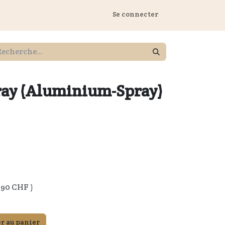
 Marstall
Se connecter
ray (Aluminium-Spray)
.90
CHF )
r au panier