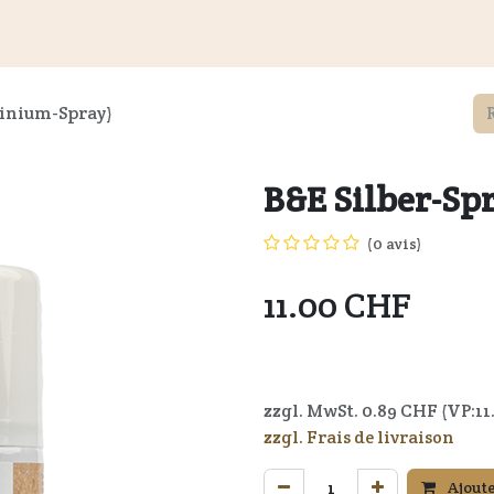
és
Informations aux clients
Revendeurs
Documents
du
minium-Spray)
B&E Silber-Sp
(0 avis)
11.00
CHF
4037714019062
zzgl. MwSt.
0.89
CHF (VP:
11
zzgl. Frais de livraison
Ajoute