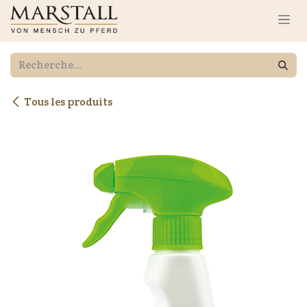
Se rendre au contenu
Tous les produits