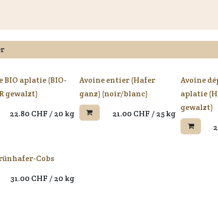
és
Informations aux clients
Revendeurs
Documents
du
 BIO aplatie (BIO-
Avoine entier (Hafer
Avoine dé
 gewalzt)
ganz) (noir/blanc)
aplatie (
gewalzt)
22.80
CHF
/
20 kg
21.00
CHF
/
25 kg
2
rünhafer-Cobs
31.00
CHF
/
20 kg