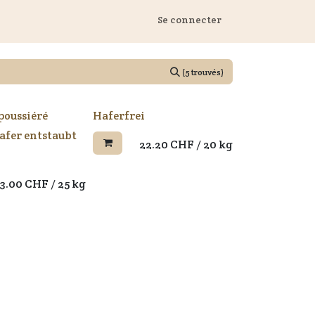
 Marstall
Se connecter
(5 trouvés)
poussiéré
Haferfrei
Hafer entstaubt
22.20
CHF
/
20 kg
3.00
CHF
/
25 kg