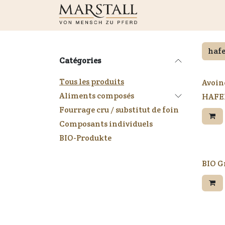
Se rendre au contenu
Boutique
Nouveaut
Catégories
Tous les produits
Avoine
Aliments composés
HAFER
Fourrage cru / substitut de foin
Composants individuels
BIO-Produkte
BIO G