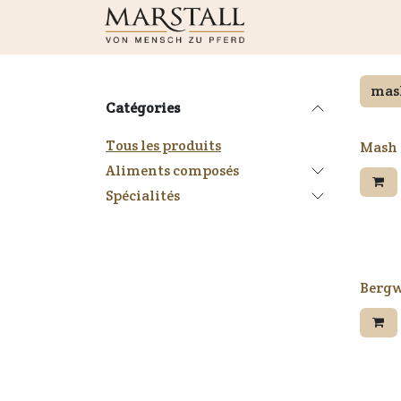
Se rendre au contenu
Boutique
Nouveaut
Catégories
Tous les produits
Mash
Aliments composés
Spécialités
Bergw