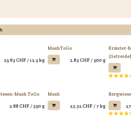
és
Informations aux clients
Revendeurs
Documents
du
MashToGo
Kräuter-
(Getreidef
25.63
CHF
/
12.5 kg
2.83
CHF
/
500 g
iesen-Mash ToGo
Mash
Bergwies
2.88
CHF
/
350 g
23.32
CHF
/
7 kg
27