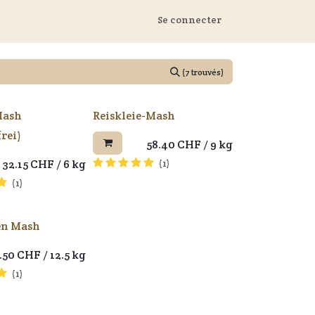
 Marstall
Se connecter
(7 trouvés)
Mash
Reiskleie-Mash
rei)
58.40
CHF
/
9 kg
32.15
CHF
/
6 kg
(1)
(1)
en Mash
.50
CHF
/
12.5 kg
(1)