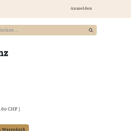
rnehmen
Anmelden
nz
.60
CHF )
n Warenkorb