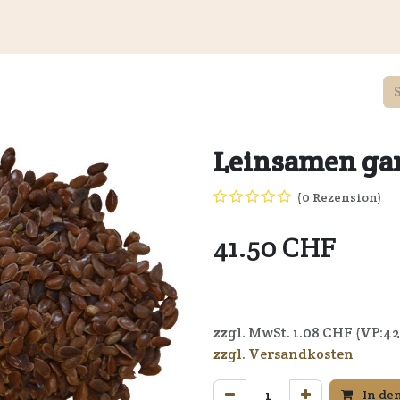
Kundeninformationen
Wiederverkäufer
Service
Unte
Leinsamen ga
(0 Rezension)
41.50
CHF
7640164722429
zzgl. MwSt.
1.08
CHF (VP:
42
zzgl. Versandkosten
In de