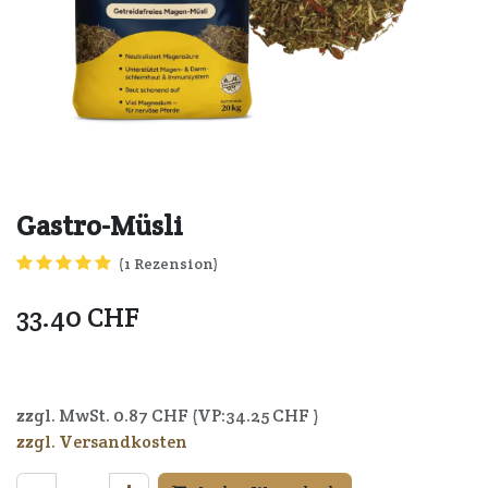
Gastro-Müsli
(1 Rezension)
33.40
CHF
4250006305203
zzgl. MwSt.
0.87
CHF (VP:
34.25
CHF )
zzgl. Versandkosten