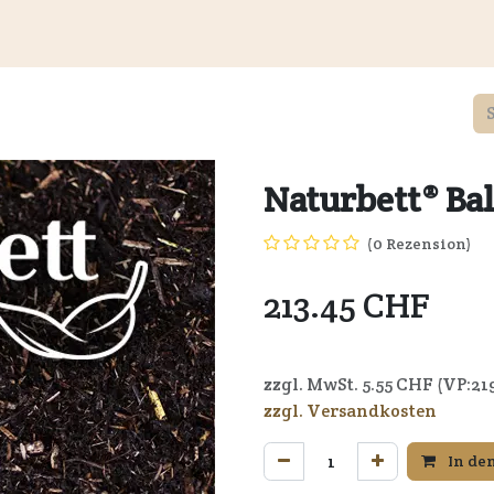
Kundeninformationen
Wiederverkäufer
Service
Unte
Naturbett® Bal
(0 Rezension)
213.45
CHF
zzgl. MwSt.
5.55
CHF (VP:
21
zzgl. Versandkosten
In de