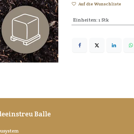
Auf die Wunschliste
Einheiten
:
1 Stk
eeinstreu Balle
reusystem