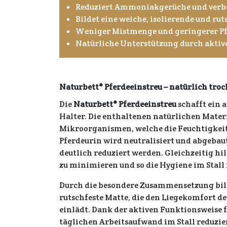
Reduziert Ammoniakgerüche und verbe
Bildet eine weiche, isolierende und rut
Weniger Mistmenge und geringerer P
Natürliche Unterstützung durch akti
Naturbett® Pferdeeinstreu – natürlich troc
Die
Naturbett® Pferdeeinstreu
schafft ein 
Halter. Die enthaltenen natürlichen Mater
Mikroorganismen, welche die Feuchtigkeit 
Pferdeurin wird neutralisiert und abge
deutlich reduziert werden. Gleichzeitig hil
zu minimieren und so die Hygiene im Stall 
Durch die besondere Zusammensetzung bilde
rutschfeste Matte, die den Liegekomfort 
einlädt. Dank der aktiven Funktionsweise 
täglichen Arbeitsaufwand im Stall reduzier