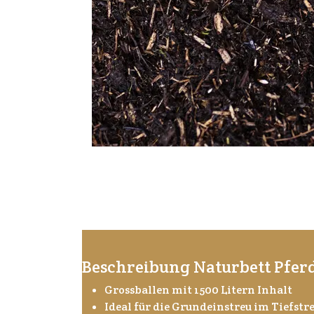
Beschreibung Naturbett Pferd
Grossballen mit 1500 Litern Inhalt
Ideal für die Grundeinstreu im Tiefst