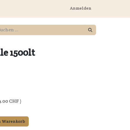
rnehmen
Anmelden
le 1500lt
9.00
CHF )
n Warenkorb