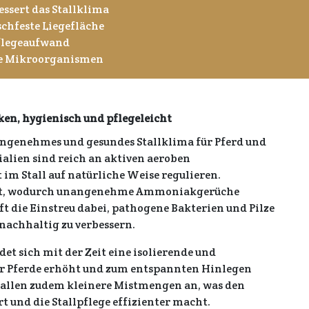
ssert das Stallklima
schfeste Liegefläche
flegeaufwand
ve Mikroorganismen
ken, hygienisch und pflegeleicht
angenehmes und gesundes Stallklima für Pferd und
ialien sind reich an aktiven aeroben
im Stall auf natürliche Weise regulieren.
baut, wodurch unangenehme Ammoniakgerüche
ft die Einstreu dabei, pathogene Bakterien und Pilze
nachhaltig zu verbessern.
t sich mit der Zeit eine isolierende und
der Pferde erhöht und zum entspannten Hinlegen
fallen zudem kleinere Mistmengen an, was den
t und die Stallpflege effizienter macht.