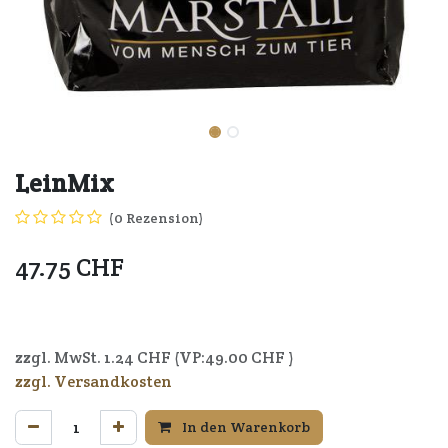
LeinMix
(0 Rezension)
47.75
CHF
7640164720623
zzgl. MwSt.
1.24
CHF (VP:
49.00
CHF )
zzgl. Versandkosten
In den Warenkorb