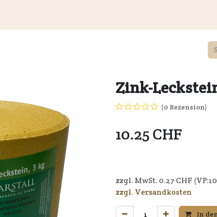
Kundeninformationen
Wiederverkäufer
Service
Unte
Zink-Leckstei
(0 Rezension)
10.25
CHF
7640164721828
zzgl. MwSt.
0.27
CHF (VP:
10
zzgl. Versandkosten
In de