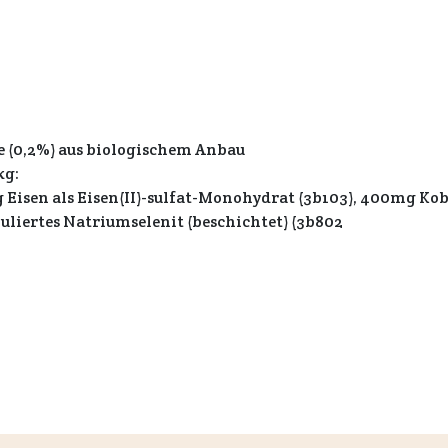
 (0,2%) aus biologischem Anbau
kg:
Eisen als Eisen(II)-sulfat-Monohydrat (3b103), 400mg Koba
nuliertes Natriumselenit (beschichtet) (3b802