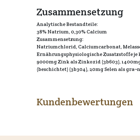
Zusammensetzung
Analytische Bestandteile:
38% Natrium, 0,30% Calcium
Zusammensetzung:
Natriumchlorid, Calciumcarbonat, Melasse
Ernährungsphysiologische Zusatzstoffe je 
9000mg Zink als Zinkoxid (3b603), 1400mg 
(beschichtet) (3b304), 20mg Selen als gra¬
Kundenbewertungen