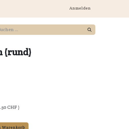
rnehmen
Anmelden
n (rund)
.50
CHF )
n Warenkorb