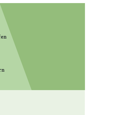
fen
rn