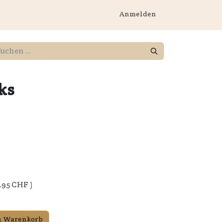
rnehmen
Anmelden
ks
.95
CHF )
n Warenkorb