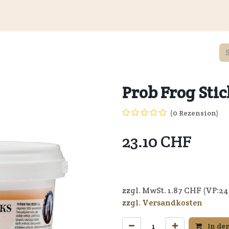
Kundeninformationen
Wiederverkäufer
Service
Unte
Prob Frog Stic
(0 Rezension)
23.10
CHF
7350040096000
zzgl. MwSt.
1.87
CHF (VP:
24
zzgl. Versandkosten
In de