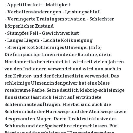
- Appetitlosikeit - Mattigkeit
- Verhaltensänderungen - Leistungsabfall
- Verringerte Trainingsmotivation - Schlechter
körperlicher Zustand
- Stumpfes Fell - Gewichtsverlust
- Langes Liegen - Leichte Kolikneigung
- Breiiger Kot Schleimiges Ulmengel (Info)
Die feinpudrige Innenrinde der Rotulme, die in
Nordamerika beheimatet ist, wird seit vielen Jahren
von den Indianern verwendet und wird nun auch in
der Kräuter- und der Schulmedizin verwendet. Das
schleimige Ulmenrindenpulver hat eine blass
rosabraune Farbe. Seine deutlich klebrig-schleimige
Konsistenz lässt sich leicht auf entzündete
Schleimhäute auftragen. Hierbei sind auch die
Schleimhäute der Harnwege und der Atemwege sowie
des gesamten Magen-Darm-Traktes inklusive des
Schlunds und der Speiseröhre eingeschlossen. Für
Pferde wird das schleimige Ulmenrindenpulver