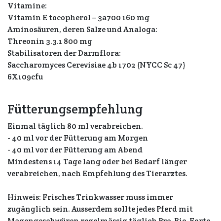
Vitamine:
Vitamin E tocopherol – 3a700 160 mg
Aminosäuren, deren Salze und Analoga:
Threonin 3.3.1 800 mg
Stabilisatoren der Darmflora:
Saccharomyces Cerevisiae 4b 1702 (NYCC Sc 47)
6X109cfu
Fütterungsempfehlung
Einmal täglich 80 ml verabreichen.
- 40 ml vor der Fütterung am Morgen
- 40 ml vor der Fütterung am Abend
Mindestens 14 Tage lang oder bei Bedarf länger
verabreichen, nach Empfehlung des Tierarztes.
Hinweis: Frisches Trinkwasser muss immer
zugänglich sein. Ausserdem sollte jedes Pferd mit
Magengeschwüren regelmässig täglich Pro-Bio-Forte