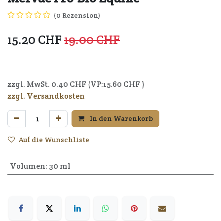
(0 Rezension)
15.20
CHF
19.00
CHF
5391507521248
zzgl. MwSt.
0.40
CHF (VP:
15.60
CHF )
zzgl. Versandkosten
In den Warenkorb
Auf die Wunschliste
Volumen
:
30 ml