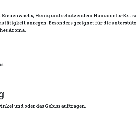
 Bienenwachs, Honig und schützendem Hamamelis-Extrakt. 
utätigkeit anregen. Besonders geeignet für die unterstü
ches Aroma.
is
g
nkel und oder das Gebiss auftragen.