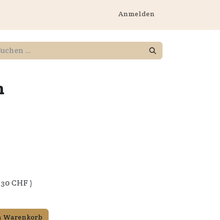
rnehmen
Anmelden
n
.30
CHF )
n Warenkorb