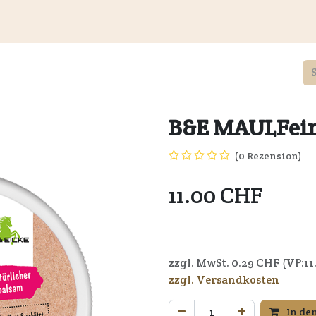
Kundeninformationen
Wiederverkäufer
Service
Unte
B&E MAULFei
(0 Rezension)
11.00
CHF
4037714058108
zzgl. MwSt.
0.29
CHF (VP:
11
zzgl. Versandkosten
In de