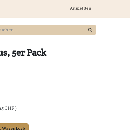
rnehmen
Anmelden
s, 5er Pack
95
CHF )
n Warenkorb