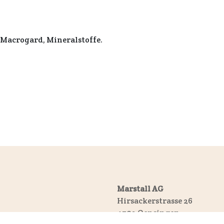
, Macrogard, Mineralstoffe.
Marstall AG
Hirsackerstrasse 26
4702 Oensingen