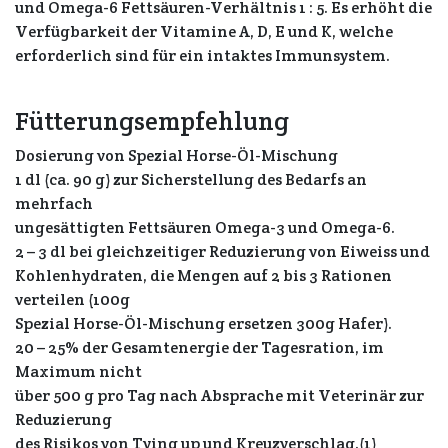
und Omega-6 Fettsäuren-Verhältnis 1 : 5. Es erhöht die
Verfügbarkeit der Vitamine A, D, E und K, welche
erforderlich sind für ein intaktes Immunsystem.
Fütterungsempfehlung
Dosierung von Spezial Horse-Öl-Mischung
1 dl (ca. 90 g) zur Sicherstellung des Bedarfs an
mehrfach
ungesättigten Fettsäuren Omega-3 und Omega-6.
2 – 3 dl bei gleichzeitiger Reduzierung von Eiweiss und
Kohlenhydraten, die Mengen auf 2 bis 3 Rationen
verteilen (100g
Spezial Horse-Öl-Mischung ersetzen 300g Hafer).
20 – 25% der Gesamtenergie der Tagesration, im
Maximum nicht
über 500 g pro Tag nach Absprache mit Veterinär zur
Reduzierung
des Risikos von Tying up und Kreuzverschlag.(1)