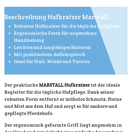
Beschreibung Hufkratzer Marstall
Robuster Hufkratzer für die tägliche Hufpflege
Ergonomische Form für angenehme
Handhabung
Leichtes und langlebiges Material
Mit praktischem Aufhängeloch
Ideal für Stall, Weide und Turnier
Der praktische
MARSTALL Hufkratzer
ist der ideale
Begleiter für die tägliche Hufpflege. Dank seiner
robusten Form entfernt er mühelos Schmutz, Steine
und Mist aus dem Huf und sorgt so für saubere und
gepflegte Pferdehufe.
Der ergonomisch geformte Griff liegt angenehm in