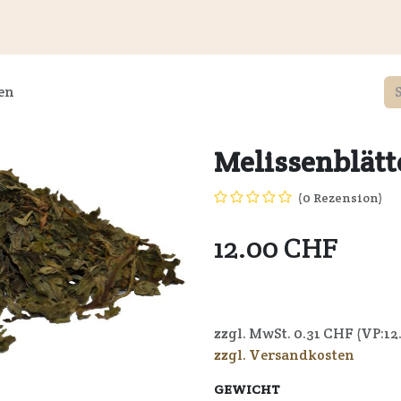
Kundeninformationen
Wiederverkäufer
Service
Unte
en
Melissenblätt
(0 Rezension)
12.00
CHF
7640164722153
zzgl. MwSt.
0.31
CHF (VP:
12
zzgl. Versandkosten
GEWICHT