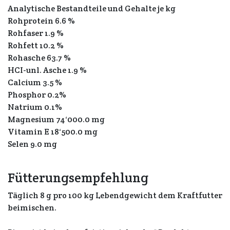
Analytische Bestandteile und Gehalte je kg
Rohprotein 6.6 %
Rohfaser 1.9 %
Rohfett 10.2 %
Rohasche 63.7 %
HCI-unl. Asche 1.9 %
Calcium 3.5 %
Phosphor 0.2%
Natrium 0.1%
Magnesium 74‘000.0 mg
Vitamin E 18‘500.0 mg
Selen 9.0 mg
Fütterungsempfehlung
Täglich 8 g pro 100 kg Lebendgewicht dem Kraftfutter
beimischen.