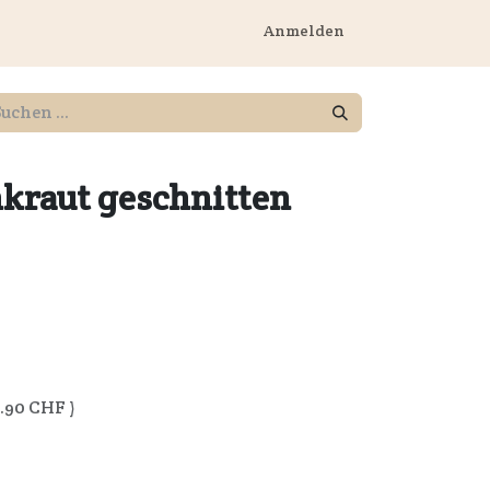
rnehmen
Anmelden
kraut geschnitten
.90
CHF )