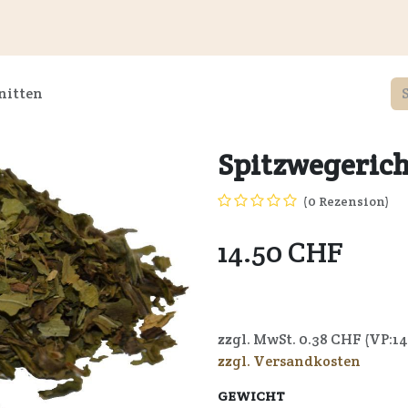
Kundeninformationen
Wiederverkäufer
Service
Unte
nitten
Spitzwegerich
(0 Rezension)
14.50
CHF
7640164722337
zzgl. MwSt.
0.38
CHF (VP:
14
zzgl. Versandkosten
GEWICHT