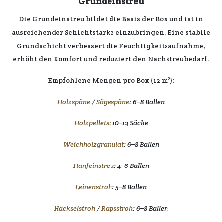
Grundeinstreu
Die
Grundeinstreu
bildet die
Basis
der
Box
und ist in
ausreichender
Schichtstärke
einzubringen. Eine
stabile
Grundschicht
verbessert die
Feuchtigkeitsaufnahme
,
erhöht den
Komfort
und
reduziert
den
Nachstreubedarf
.
Empfohlene Mengen pro Box (12 m²):
Holzspäne
/
Sägespäne
: 6–8 Ballen
Holzpellets:
10–12 Säcke
Weichholzgranulat
: 6–8 Ballen
Hanfeinstreu
: 4–6 Ballen
Leinenstroh
: 5–8 Ballen
Häckselstroh
/
Rapsstroh
: 6–8 Ballen