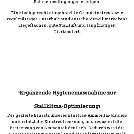
Rahmenbedingungen erfolgen.
Eine
fachgerecht
eingebrachte
Grundeinstreu
sowie
regelmässiger Unterhalt
sind entscheidend für
trockene
Liegeflächen, gute Stallluft
und
langfristigen
Tierkomfort.
Ergänzende Hygienemassnahme zur
❗
Stallklima-Optimierung
❗
Der
gezielte Einsatz
unseres
Einstreu-Ammoniakbinders
unterstützt die
Einstreutrocknung
und
reduziert
die
Freisetzung
von
Ammoniak
deutlich. Dadurch wird die