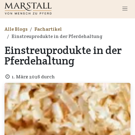
Zum Inhalt springen
Alle Blogs
Fachartikel
Einstreuprodukte in der Pferdehaltung
Einstreuprodukte in der
Pferdehaltung
1. März 2026
durch