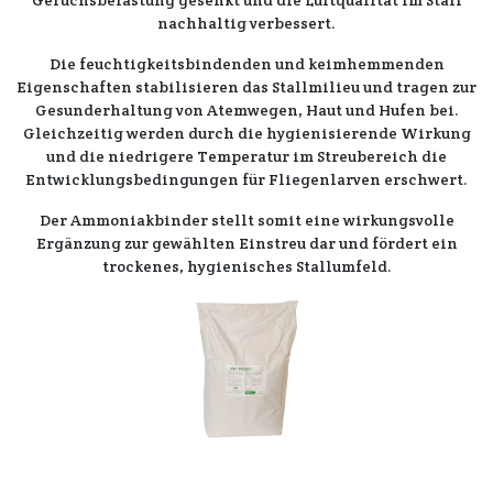
Geruchsbelastung gesenkt
und die
Luftqualität
im Stall
nachhaltig verbessert.
Die
feuchtigkeitsbindenden
und
keimhemmenden
Eigenschaften
stabilisieren das
Stallmilieu
und tragen zur
Gesunderhaltung von
Atemwegen
,
Haut
und
Hufen
bei.
Gleichzeitig werden durch die
hygienisierende Wirkung
und die
niedrigere Temperatur
im
Streubereich
die
Entwicklungsbedingungen
für
Fliegenlarven
erschwert.
Der
Ammoniakbinder
stellt somit eine
wirkungsvolle
Ergänzung
zur gewählten
Einstreu
dar und fördert ein
trockenes
,
hygienisches Stallumfeld
.