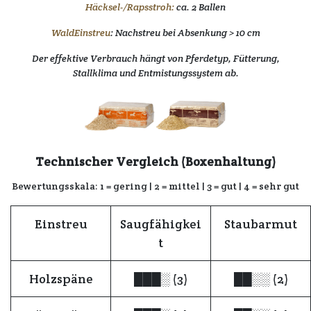
Häcksel-/Rapsstroh:
ca. 2 Ballen
WaldEinstreu
: Nachstreu bei Absenkung > 10 cm
Der effektive Verbrauch hängt von Pferdetyp, Fütterung,
Stallklima und Entmistungssystem ab.
Technischer Vergleich (Boxenhaltung)
Bewertungsskala:
1 = gering | 2 = mittel | 3 = gut | 4 = sehr gut
Einstreu
Saugfähigkei
Staubarmut
t
Holzspäne
███░ (3)
██░░ (2)