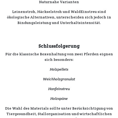
Naturnahe Varianten
Leinenstroh, Häckselstroh
und
WaldEinstreu
sind
ökologische
Alternativen,
unterscheiden
sich jedoch in
Bindungsleistung
und
Unterhaltsintensität
.
Schlussfolgerung
Für die
klassische Boxenhaltung
von
zwei Pferden
eignen
sich besonders:
Holzpellets
Weichholzgranulat
Hanfeinstreu
Holzspäne
Die
Wahl des Materials
sollte unter
Berücksichtigung
von
Tiergesundheit
,
Stallorganisation
und
wirtschaftlichen