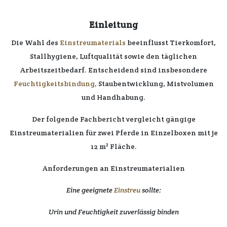
Einleitung
Die Wahl des
Einstreumaterials
beeinflusst Tierkomfort
,
Stallhygiene
,
Luftqualität
sowie den täglichen
Arbeitszeitbedarf
. Entscheidend sind insbesondere
Feuchtigkeitsbindung,
Staubentwicklung, Mistvolumen
und
Handhabung.
Der folgende
Fachbericht
vergleicht
gängige
Einstreumaterialien
für
zwei
Pferde in
Einzelboxen
mit je
12 m² Fläche
.
Anforderungen an Einstreumaterialien
Eine geeignete
Einstreu
sollte:
Urin und Feuchtigkeit zuverlässig binden