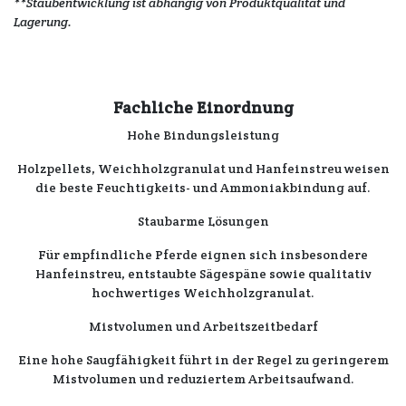
**Staubentwicklung ist abhängig von Produktqualität und
Lagerung.
Fachliche Einordnung
Hohe Bindungsleistung
Holzpellets, Weichholzgranulat
und
Hanfeinstreu
weisen
die
beste Feuchtigkeits
- und
Ammoniakbindung
auf.
Staubarme Lösungen
Für
empfindliche
Pferde
eignen
sich insbesondere
Hanfeinstreu, entstaubte Sägespäne
sowie qualitativ
hochwertiges Weichholzgranulat
.
Mistvolumen und Arbeitszeitbedarf
Eine
hohe Saugfähigkeit
führt in der
Regel
zu
geringerem
Mistvolumen
und
reduziertem Arbeitsaufwand
.