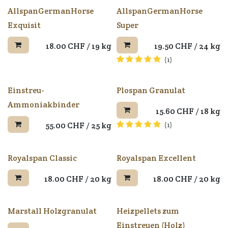
AllspanGermanHorse
AllspanGermanHorse
Exquisit
Super
18.00
CHF
/
19 kg
19.50
CHF
/
24 kg
(1)
Einstreu-
Plospan Granulat
Ammoniakbinder
15.60
CHF
/
18 kg
55.00
CHF
/
25 kg
(1)
Royalspan Classic
Royalspan Excellent
18.00
CHF
/
20 kg
18.00
CHF
/
20 kg
Marstall Holzgranulat
Heizpellets zum
Einstreuen (Holz)