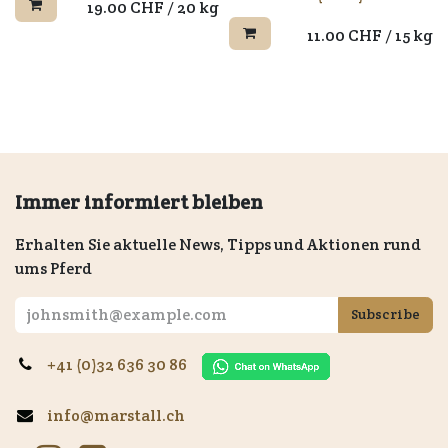
19.00
CHF
/
20 kg
11.00
CHF
/
15 kg
Immer informiert bleiben
Erhalten Sie aktuelle News, Tipps und Aktionen rund
ums Pferd
Subscribe
+41 (0)32 636 30 86
info@marstall.ch