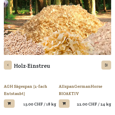
Holz-Einstreu
AGH Sägespan (2-fach
AllspanGermanHorse
Entstaubt)
BIOAKTIV
15.00
CHF
/
18 kg
22.00
CHF
/
24 kg