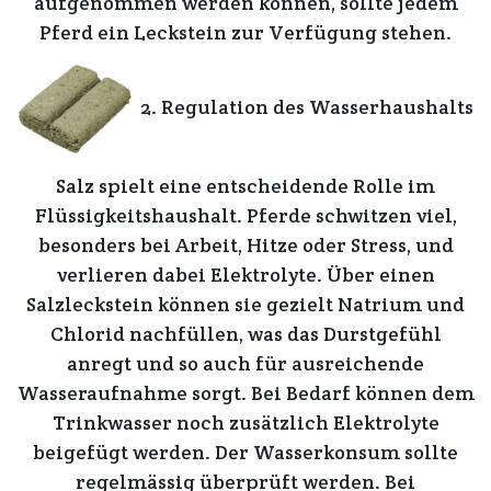
aufgenommen
werden können, sollte jedem
Pferd ein
Leckstein zur Verfügung stehen.
2. Regulation des Wasserhaushalts
Salz
spielt eine
entscheidende Rolle
im
Flüssigkeitshaushalt
. Pferde
schwitzen viel
,
besonders bei
Arbeit, Hitze
oder
Stress
, und
verlieren
dabei
Elektrolyte.
Über einen
Salzleckstein
können sie gezielt
Natrium
und
Chlorid nachfüllen
, was das
Durstgefühl
anregt
und so auch für
ausreichende
Wasseraufnahme
sorgt.
Bei Bedarf
können dem
Trinkwasser
noch zusätzlich
Elektrolyte
beigefügt werden. Der
Wasserkonsum
sollte
regelmässig
überprüft
werden. Bei