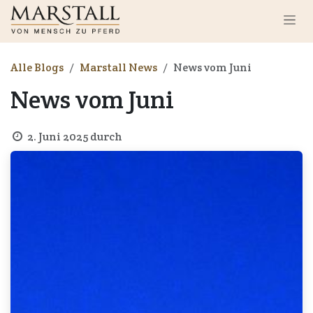
Zum Inhalt springen
Alle Blogs
Marstall News
News vom Juni
News vom Juni
2. Juni 2025
durch