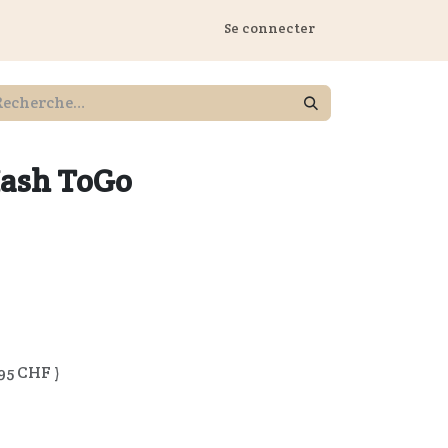
 Marstall
Se connecter
ash ToGo
95
CHF )