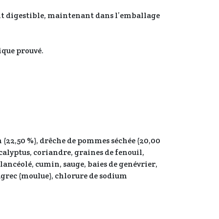
nt digestible, maintenant dans l’emballage
ique prouvé.
in (22,50 %), drêche de pommes séchée (20,00
ucalyptus, coriandre, graines de fenouil,
 lancéolé, cumin, sauge, baies de genévrier,
enugrec (moulue), chlorure de sodium