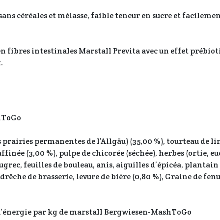
s céréales et mélasse, faible teneur en sucre et facileme
fibres intestinales Marstall Previta avec un effet prébiot
.
hToGo
 prairies permanentes de l’Allgäu) (35,00 %), tourteau de l
raffinée (3,00 %), pulpe de chicorée (séchée), herbes (ortie, e
rec, feuilles de bouleau, anis, aiguilles d’épicéa, plantain
, drêche de brasserie, levure de bière (0,80 %), Graine de f
qu’énergie par kg de marstall Bergwiesen-MashToGo