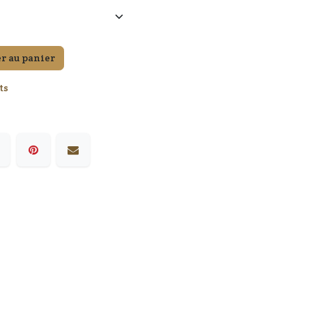
r au panier
ts