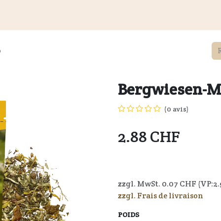
és
Informations aux clients
Revendeurs
Documents
du
o
Bergwiesen-M
(0 avis)
2.88
CHF
4250006304756
zzgl. MwSt.
0.07
CHF (VP:
2.
zzgl. Frais de livraison
POIDS