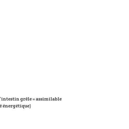
l’intestin grêle = assimilable
té énergétique)