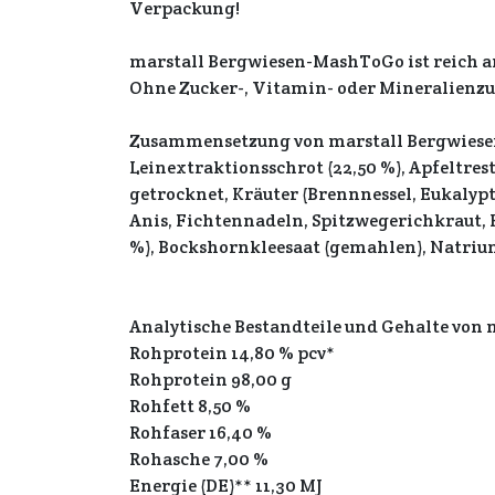
Verpackung!
marstall Bergwiesen-MashToGo ist reich a
Ohne Zucker-, Vitamin- oder Mineralienzu
Zusammensetzung von marstall Bergwiesen
Leinextraktionsschrot (22,50 %), Apfeltreste
getrocknet, Kräuter (Brennnessel, Eukalyp
Anis, Fichtennadeln, Spitzwegerichkraut, 
%), Bockshornkleesaat (gemahlen), Natri
Analytische Bestandteile und Gehalte von 
Rohprotein 14,80 % pcv*
Rohprotein 98,00 g
Rohfett 8,50 %
Rohfaser 16,40 %
Rohasche 7,00 %
Energie (DE)** 11,30 MJ