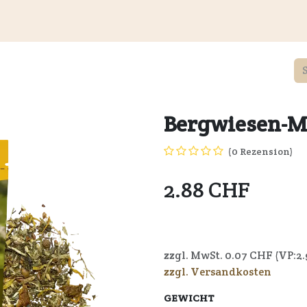
Kundeninformationen
Wiederverkäufer
Service
Unte
Bergwiesen-M
(0 Rezension)
2.88
CHF
4250006304756
zzgl. MwSt.
0.07
CHF (VP:
2.
zzgl. Versandkosten
GEWICHT