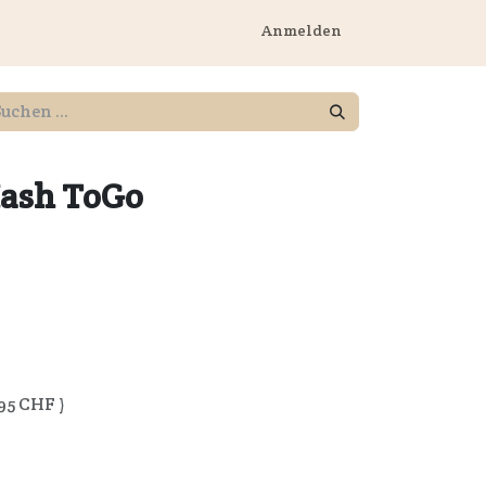
rnehmen
Anmelden
ash ToGo
95
CHF )