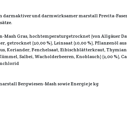
n darmaktiver und darmwirksamer marstall Previta-Faser
sätze.
-Mash Gras, hochtemperaturgetrocknet (von Allgäuer Dau
r, getrocknet (20,00 %), Leinsaat (10,00 %), Pflanzenöl aus 
tus, Koriander, Fenchelsaat, Eibischblätterkraut, Thymian
Kümmel, Salbei, Wacholderbeeren, Knoblauch) (2,00 %), Cal
umchlorid
marstall Bergwiesen-Mash sowie Energie je kg