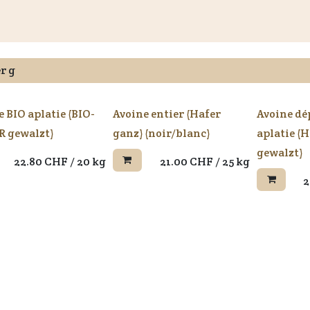
és
Informations aux clients
Revendeurs
Documents
du
 BIO aplatie (BIO-
Avoine entier (Hafer
Avoine dé
 gewalzt)
ganz) (noir/blanc)
aplatie (
gewalzt)
22.80
CHF
/
20 kg
21.00
CHF
/
25 kg
2