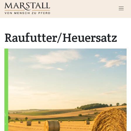
Zum Inhalt springen
Raufutter/Heuersatz