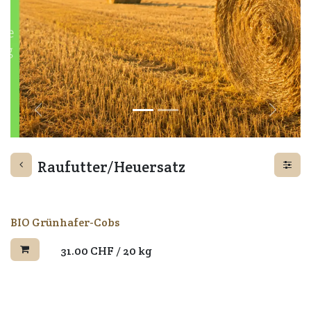
Zurück
Weiter
Raufutter/Heuersatz
BIO Grünhafer-Cobs
31.00
CHF
/
20 kg